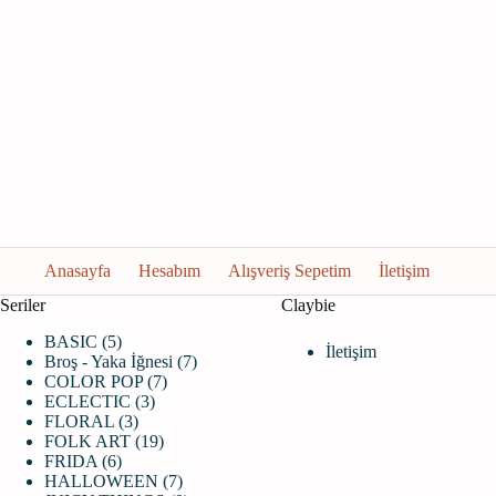
Anasayfa
Hesabım
Alışveriş Sepetim
İletişim
Seriler
Claybie
5
BASIC
5
İletişim
ürün
7
Broş - Yaka İğnesi
7
7
ürün
COLOR POP
7
3
ürün
ECLECTIC
3
3
ürün
FLORAL
3
ürün
19
FOLK ART
19
6
ürün
FRIDA
6
ürün
7
HALLOWEEN
7