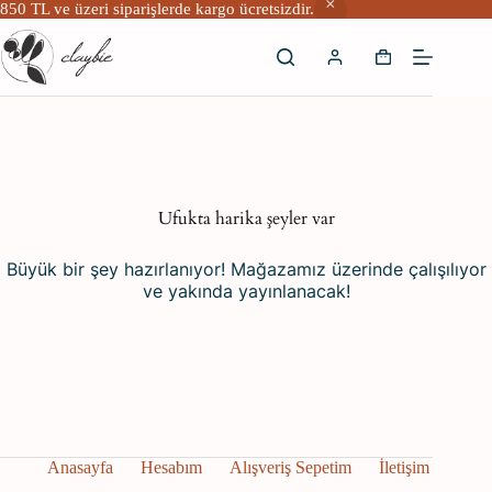
850 TL ve üzeri siparişlerde kargo ücretsizdir.
Skip
to
Shopping
content
cart
İçeriğe
geç
Ufukta harika şeyler var
Büyük bir şey hazırlanıyor! Mağazamız üzerinde çalışılıyor
ve yakında yayınlanacak!
Anasayfa
Hesabım
Alışveriş Sepetim
İletişim