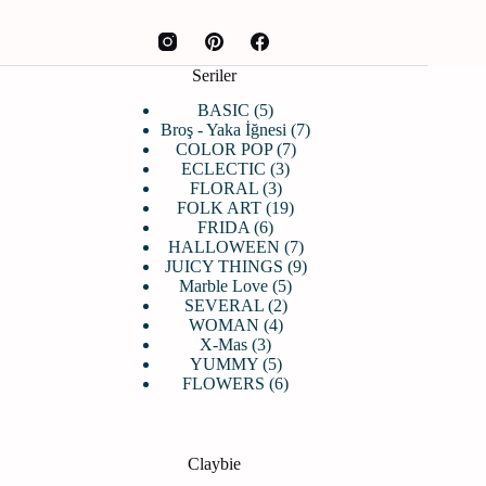
Seriler
5
BASIC
5
ürün
7
Broş - Yaka İğnesi
7
7
ürün
COLOR POP
7
3
ürün
ECLECTIC
3
3
ürün
FLORAL
3
ürün
19
FOLK ART
19
6
ürün
FRIDA
6
ürün
7
HALLOWEEN
7
ürün
9
JUICY THINGS
9
5
ürün
Marble Love
5
2
ürün
SEVERAL
2
4
ürün
WOMAN
4
3
ürün
X-Mas
3
ürün
5
YUMMY
5
ürün
6
FLOWERS
6
ürün
Claybie