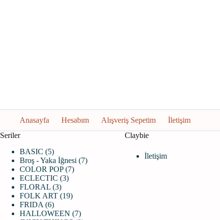
Anasayfa
Hesabım
Alışveriş Sepetim
İletişim
Seriler
Claybie
5
BASIC
5
İletişim
ürün
7
Broş - Yaka İğnesi
7
7
ürün
COLOR POP
7
3
ürün
ECLECTIC
3
3
ürün
FLORAL
3
ürün
19
FOLK ART
19
6
ürün
FRIDA
6
ürün
7
HALLOWEEN
7