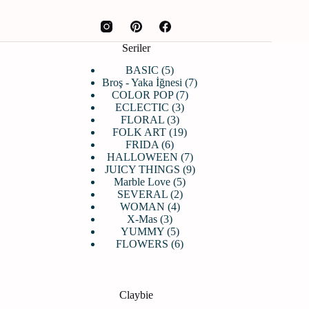
Seriler
5
BASIC
5
ürün
7
Broş - Yaka İğnesi
7
7
ürün
COLOR POP
7
3
ürün
ECLECTIC
3
3
ürün
FLORAL
3
ürün
19
FOLK ART
19
6
ürün
FRIDA
6
ürün
7
HALLOWEEN
7
ürün
9
JUICY THINGS
9
5
ürün
Marble Love
5
2
ürün
SEVERAL
2
4
ürün
WOMAN
4
3
ürün
X-Mas
3
ürün
5
YUMMY
5
ürün
6
FLOWERS
6
ürün
Claybie