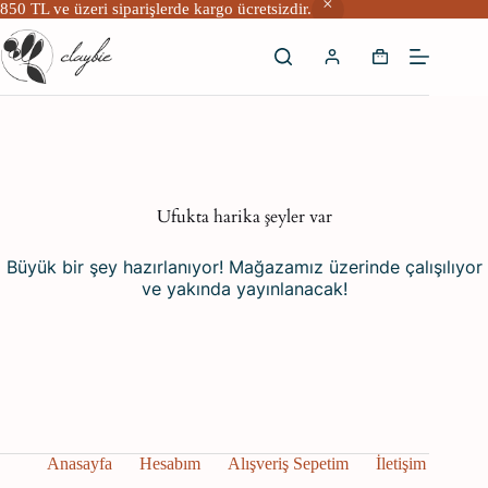
850 TL ve üzeri siparişlerde kargo ücretsizdir.
Skip
to
Shopping
content
cart
İçeriğe
geç
Ufukta harika şeyler var
Büyük bir şey hazırlanıyor! Mağazamız üzerinde çalışılıyor
ve yakında yayınlanacak!
Anasayfa
Hesabım
Alışveriş Sepetim
İletişim