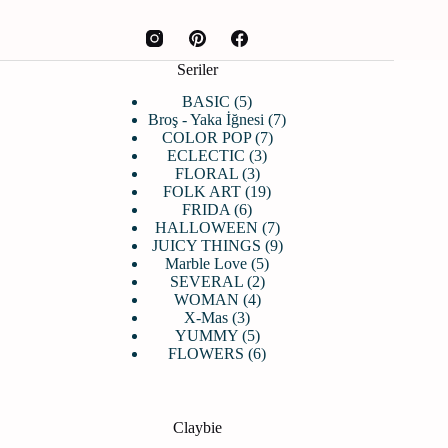
Seriler
5
BASIC
5
ürün
7
Broş - Yaka İğnesi
7
7
ürün
COLOR POP
7
3
ürün
ECLECTIC
3
3
ürün
FLORAL
3
ürün
19
FOLK ART
19
6
ürün
FRIDA
6
ürün
7
HALLOWEEN
7
ürün
9
JUICY THINGS
9
5
ürün
Marble Love
5
2
ürün
SEVERAL
2
4
ürün
WOMAN
4
3
ürün
X-Mas
3
ürün
5
YUMMY
5
ürün
6
FLOWERS
6
ürün
Claybie