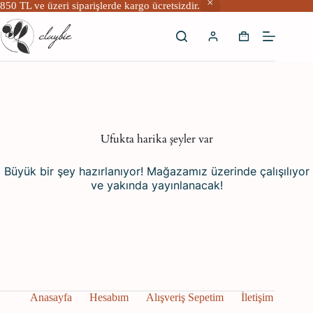
850 TL ve üzeri siparişlerde kargo ücretsizdir.
Skip
to
Shopping
content
cart
İçeriğe
geç
Ufukta harika şeyler var
Büyük bir şey hazırlanıyor! Mağazamız üzerinde çalışılıyor
ve yakında yayınlanacak!
Anasayfa
Hesabım
Alışveriş Sepetim
İletişim