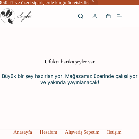
850 TL ve üzeri siparişlerde kargo ücretsizdir.
Skip
to
Shopping
content
cart
İçeriğe
geç
Ufukta harika şeyler var
Büyük bir şey hazırlanıyor! Mağazamız üzerinde çalışılıyor
ve yakında yayınlanacak!
Anasayfa
Hesabım
Alışveriş Sepetim
İletişim