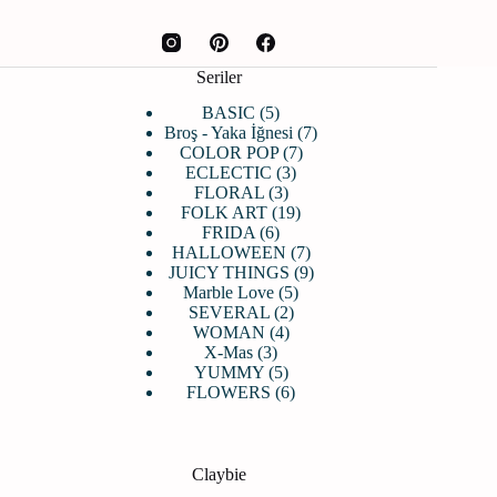
Seriler
5
BASIC
5
ürün
7
Broş - Yaka İğnesi
7
7
ürün
COLOR POP
7
3
ürün
ECLECTIC
3
3
ürün
FLORAL
3
ürün
19
FOLK ART
19
6
ürün
FRIDA
6
ürün
7
HALLOWEEN
7
ürün
9
JUICY THINGS
9
5
ürün
Marble Love
5
2
ürün
SEVERAL
2
4
ürün
WOMAN
4
3
ürün
X-Mas
3
ürün
5
YUMMY
5
ürün
6
FLOWERS
6
ürün
Claybie